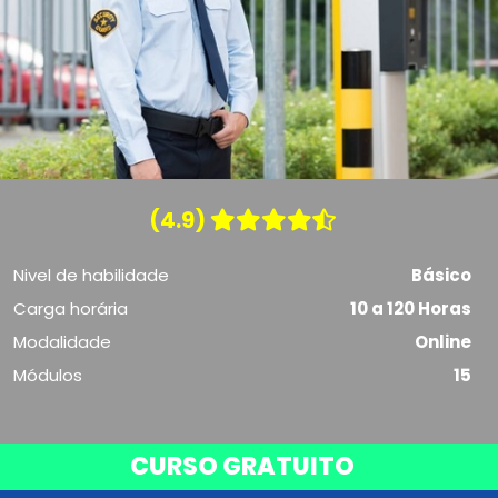
(4.9)
Nivel de habilidade
Básico
Carga horária
10 a 120 Horas
Modalidade
Online
Módulos
15
CURSO GRATUITO