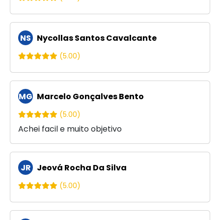
NS
Nycollas Santos Cavalcante
(5.00)
MG
Marcelo Gonçalves Bento
(5.00)
Achei facil e muito objetivo
JR
Jeová Rocha Da Silva
(5.00)