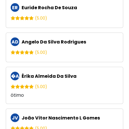
ER
Euride Rocha De Souza
(5.00)
AD
Angelo Da Silva Rodrigues
(5.00)
�A
Érika Almeida Da Silva
(5.00)
ótimo
JV
João Vitor Nascimento L Gomes
(5.00)