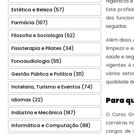
higiênicos 
Este profis
Estética e Beleza (57)
dos funcion
Farmácia (107)
seguidas.
Filosofia e Sociologia (62)
Além disso,
Fisioterapia e Pilates (34)
limpeza e 
saúde e se
Fonoaudiologia (55)
vigentes. A
vários seto
Gestão Pública e Política (311)
qualidade d
Hotelaria, Turismo e Eventos (74)
Para q
Idiomas (22)
Indústria e Mecânica (187)
O Curso Gr
carreiras n
Informática e Computação (88)
cargos de 