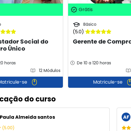
Grátis
o
Básico
(5.0)
stador Social do
Gerente de Compr
ro Único
20 horas
De 10 a 120 horas
12 Módulos
Matricule-se
Matricule-se
icação do curso
Paula Almeida santos
AF
(5.00)