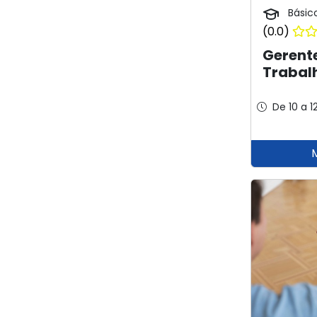
Básic
(0.0)
Gerent
Trabal
De 10 a 1