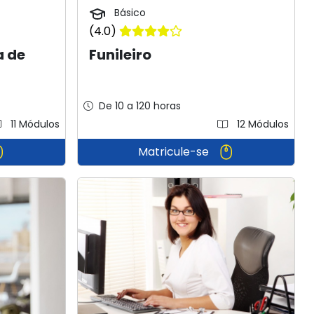
Básico
(4.0)
a de
Funileiro
De 10 a 120 horas
11 Módulos
12 Módulos
Matricule-se