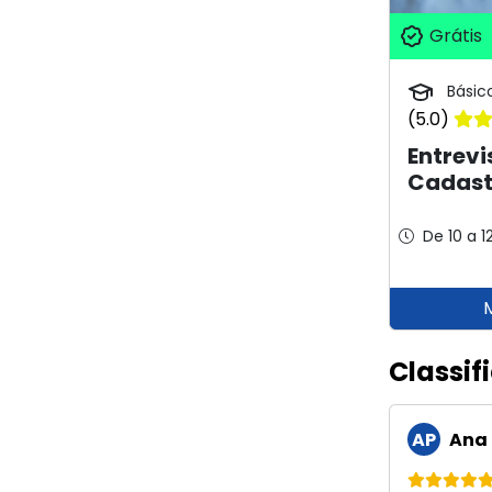
Grátis
Básic
(5.0)
Entrevi
Cadast
De 10 a 1
Classif
AP
Ana 