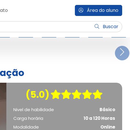
ato
Área do aluno
Buscar
N
vação
(5.0)
Nivel de habilidade
Básico
Carga horária
10 a 120 Horas
Modalidade
Online