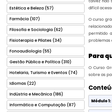
talvez não 
difícil ace
Estética e Beleza (57)
Farmácia (107)
O curso gra
relacionado
Filosofia e Sociologia (62)
permitido 
Fisioterapia e Pilates (34)
problemas 
Fonoaudiologia (55)
Para qu
Gestão Pública e Política (310)
O Curso Grá
Hotelaria, Turismo e Eventos (74)
sobre as par
Idiomas (22)
Conteú
Indústria e Mecânica (186)
Módulo 1:
Informática e Computação (87)