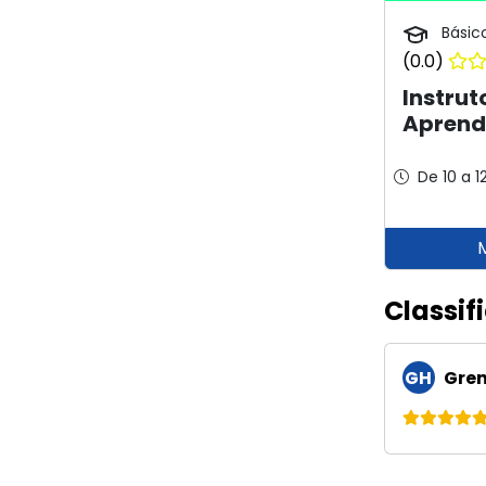
Básic
(0.0)
Instrut
Aprend
De 10 a 1
Classif
GH
Gren