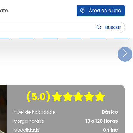
ato
Área do aluno
Buscar
N
(5.0)
Nivel de habilidade
Básico
Carga horária
10 a 120 Horas
Modalidade
Online