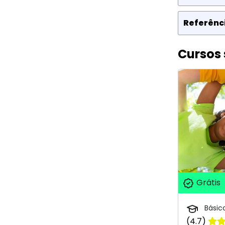
Referênci
Cursos 
Grátis
Básic
(4.7)