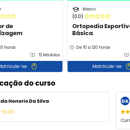
o
Básico
(0.0)
or de
Ortopedia Esportiv
izagem
Básica
20 horas
De 10 a 120 horas
12 Módulos
Matricule-se
Matricule-se
icação do curso
da Honorio Da Silva
DA
(5.00)
Curs