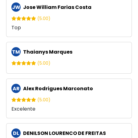
JW
Jose William Farias Costa
(5.00)
Top
TM
Thaianys Marques
(5.00)
AR
Alex Rodrigues Marconato
(5.00)
Excelente
DL
DENILSON LOURENCO DE FREITAS