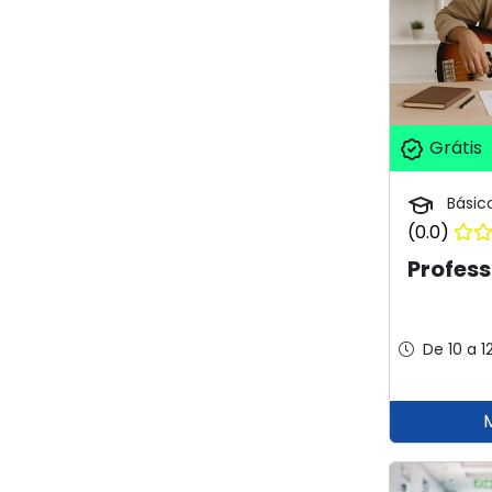
Grátis
Básic
(0.0)
Profess
De 10 a 1