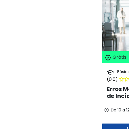
Grátis
Básic
(0.0)
Erros M
de Inci
De 10 a 1