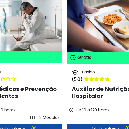
Grátis
o
Básico
(5.0)
édicos e Prevenção
Auxiliar de Nutriçã
dentes
Hospitalar
20 horas
De 10 a 120 horas
13 Módulos
Matricule-se
Matricule-se