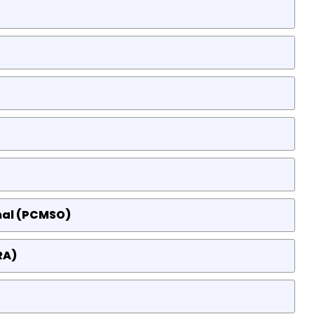
nal (PCMSO)
RA)