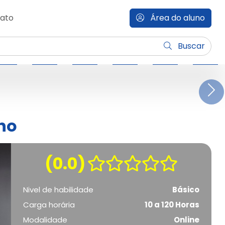
ato
Área do aluno
Buscar
N
ho
(0.0)
Nivel de habilidade
Básico
Carga horária
10 a 120 Horas
Modalidade
Online