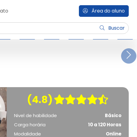
ato
Área do aluno
Buscar
N
(4.8)
Nivel de habilidade
Básico
Carga horária
10 a 120 Horas
Modalidade
Online