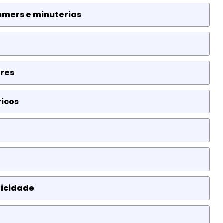
mmers e minuterias
ores
ricos
ricidade