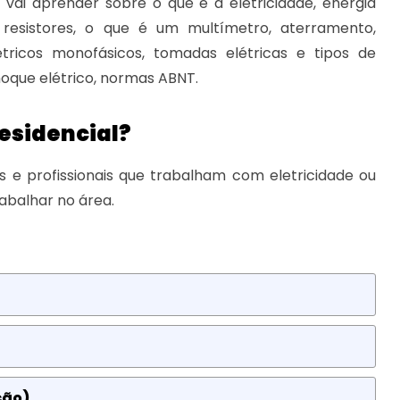
o vai aprender sobre o que é a eletricidade, energia
 e resistores, o que é um multímetro, aterramento,
létricos monofásicos, tomadas elétricas e tipos de
hoque elétrico, normas ABNT.
Residencial?
tas e profissionais que trabalham com eletricidade ou
abalhar no área.
ção)