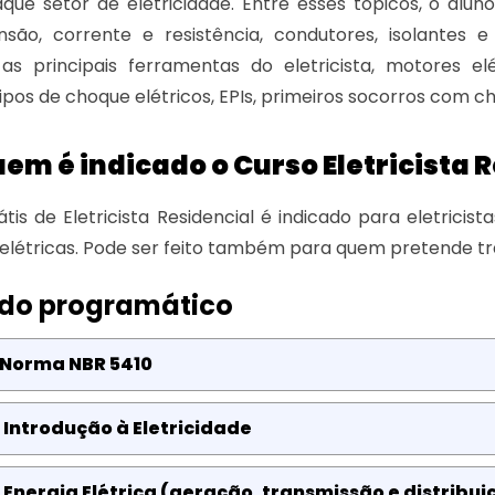
que setor de eletricidade. Entre esses tópicos, o alun
ensão, corrente e resistência, condutores, isolantes
 as principais ferramentas do eletricista, motores e
ipos de choque elétricos, EPIs, primeiros socorros com c
em é indicado o Curso Eletricista 
tis de Eletricista Residencial é indicado para eletricis
 elétricas. Pode ser feito também para quem pretende tr
do programático
 Norma NBR 5410
 Introdução à Eletricidade
 Energia Elétrica (geração, transmissão e distribui