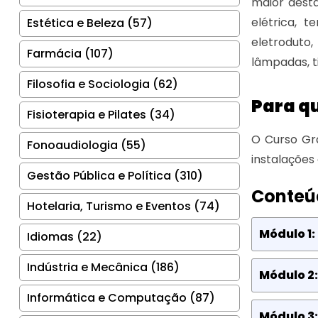
maior desta
elétrica, t
Estética e Beleza (57)
eletroduto,
Farmácia (107)
lâmpadas, t
Filosofia e Sociologia (62)
Para qu
Fisioterapia e Pilates (34)
O Curso Grá
Fonoaudiologia (55)
instalações
Gestão Pública e Política (310)
Conteú
Hotelaria, Turismo e Eventos (74)
Módulo 1:
Idiomas (22)
Indústria e Mecânica (186)
Módulo 2:
Informática e Computação (87)
Módulo 3: