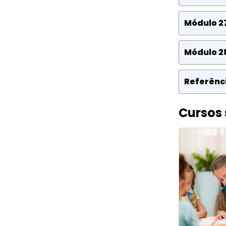
Módulo 27
Módulo 28
Referênci
Cursos 