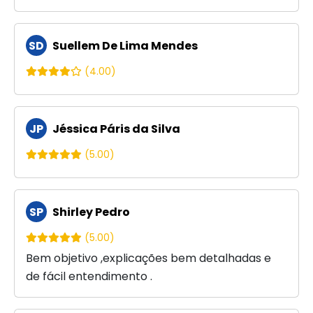
SD
Suellem De Lima Mendes
(4.00)
JP
Jéssica Páris da Silva
(5.00)
SP
Shirley Pedro
(5.00)
Bem objetivo ,explicações bem detalhadas e
de fácil entendimento .