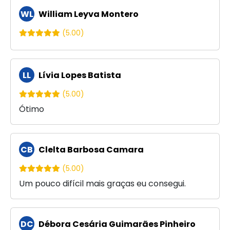
WL
William Leyva Montero
(5.00)
LL
Lívia Lopes Batista
(5.00)
Ótimo
CB
Clelta Barbosa Camara
(5.00)
Um pouco difícil mais graças eu consegui.
DC
Débora Cesária Guimarães Pinheiro