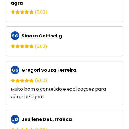
agra
(5.00)
SG
Sinara Gottselig
(5.00)
GS
Gregori Souza Ferreira
(5.00)
Muito bom o conteúdo e explicações para
aprendizagem.
JD
Josilene De L. Franca