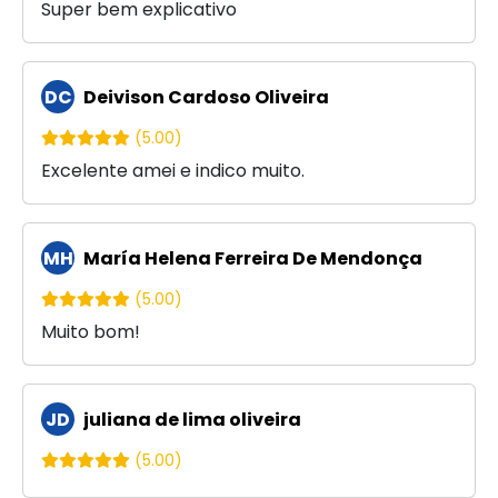
Super bem explicativo
DC
Deivison Cardoso Oliveira
(5.00)
Excelente amei e indico muito.
MH
María Helena Ferreira De Mendonça
(5.00)
Muito bom!
JD
juliana de lima oliveira
(5.00)