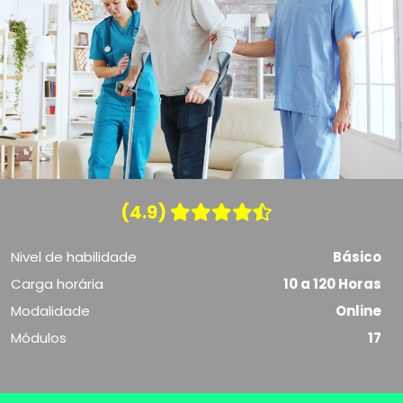
(4.9)
Nivel de habilidade
Básico
Carga horária
10 a 120 Horas
Modalidade
Online
Módulos
17