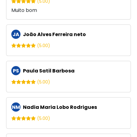
(5.00)
Muito bom
JA
João Alves Ferreira neto
(5.00)
PS
Paula Satil Barbosa
(5.00)
NM
Nadia Maria Lobo Rodrigues
(5.00)