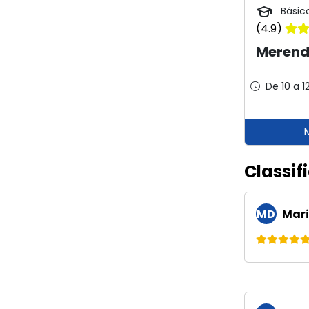
Básic
(4.9)
Merende
De 10 a 1
Classif
MD
Mari