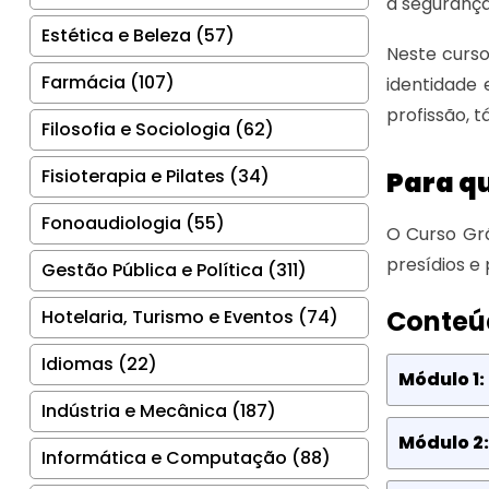
a segurança,
Estética e Beleza (57)
Neste curso
Farmácia (107)
identidade 
profissão, 
Filosofia e Sociologia (62)
Fisioterapia e Pilates (34)
Para q
Fonoaudiologia (55)
O Curso Grá
presídios e 
Gestão Pública e Política (311)
Conteú
Hotelaria, Turismo e Eventos (74)
Idiomas (22)
Módulo 1:
Indústria e Mecânica (187)
Módulo 2:
Informática e Computação (88)