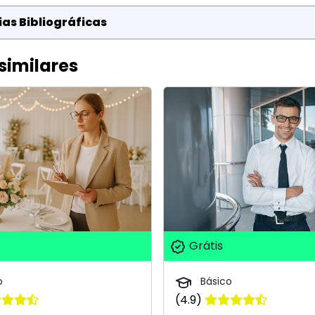
as Bibliográficas
similares
Grátis
o
Básico
(4.9)