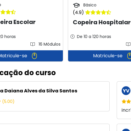
o
Básico
(4.9)
ira Escolar
Copeira Hospitalar
20 horas
De 10 a 120 horas
16 Módulos
Matricule-se
Matricule-se
icação do curso
a Daiana Alves da Silva Santos
YV
(5.00)
incr