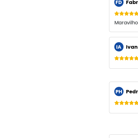
FD
Fabr
Maravilh
IA
Ivan
PH
Pedr