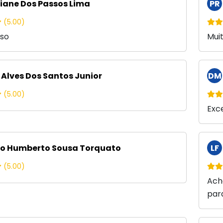
iane Dos Passos Lima
PR
(5.00)
oso
Mui
 Alves Dos Santos Junior
DM
(5.00)
Exc
o Humberto Sousa Torquato
LF
(5.00)
Ach
par