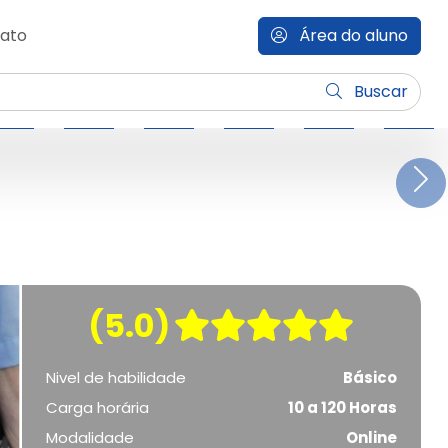
ato
Área do aluno
Buscar
N
(5.0)
Nivel de habilidade
Básico
Carga horária
10 a 120 Horas
Modalidade
Online