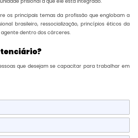
nidade prisional a que ele está integrado.
obre os principais temas da profissão que englobam a
nal brasileiro, ressocialização, princípios éticos da
do agente dentro dos cárceres.
tenciário?
pessoas que desejam se capacitar para trabalhar em