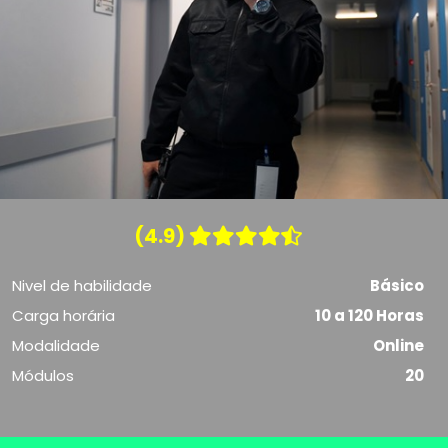
(4.9)
Nivel de habilidade
Básico
Carga horária
10 a 120 Horas
Modalidade
Online
Módulos
20