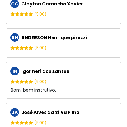
CC
Clayton Camacho Xavier
(5.00)
AH
ANDERSON Henrique pirozzi
(5.00)
IN
igor neri dos santos
(5.00)
Bom, bem instrutivo.
JA
José Alves da Silva Filho
(5.00)