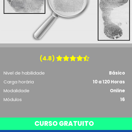
(4.8)
Nivel de habilidade
Básico
Carga horária
10 a 120 Horas
Modalidade
Online
Módulos
16
CURSO GRATUITO