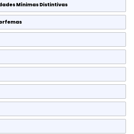
idades Mínimas Distintivas
 Morfemas