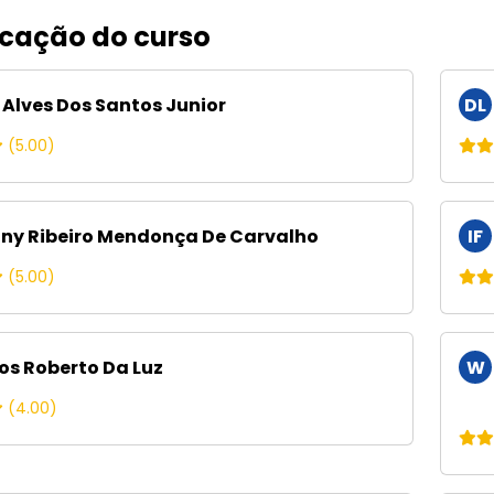
icação do curso
 Alves Dos Santos Junior
DL
(5.00)
ny Ribeiro Mendonça De Carvalho
IF
(5.00)
os Roberto Da Luz
W
M
(4.00)