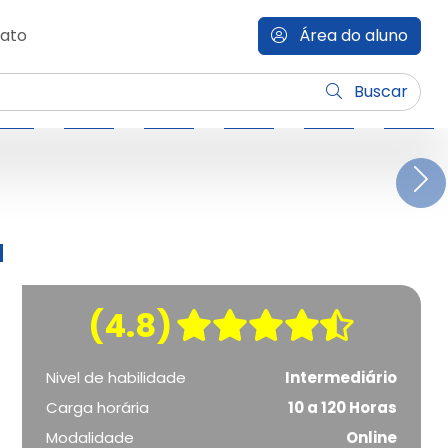
ato
Área do aluno
Buscar
N
a
(4.8)
Nivel de habilidade
Intermediário
Carga horária
10 a 120 Horas
Modalidade
Online