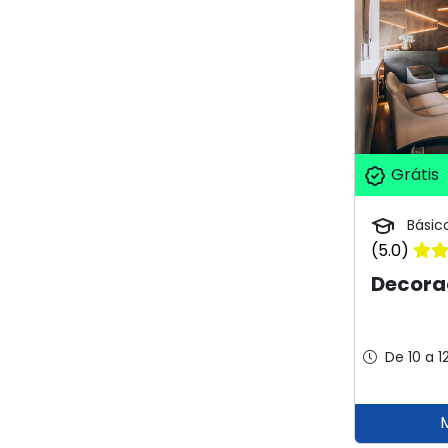
Grátis
Básic
(5.0)
Decora
De 10 a 1