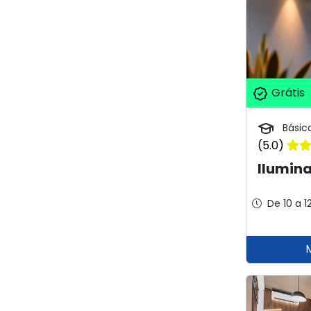
Grátis
Básic
(5.0)
Ilumina
De 10 a 1