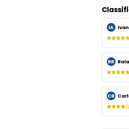
Classif
IA
Ivan
RR
Raia
CR
Carl