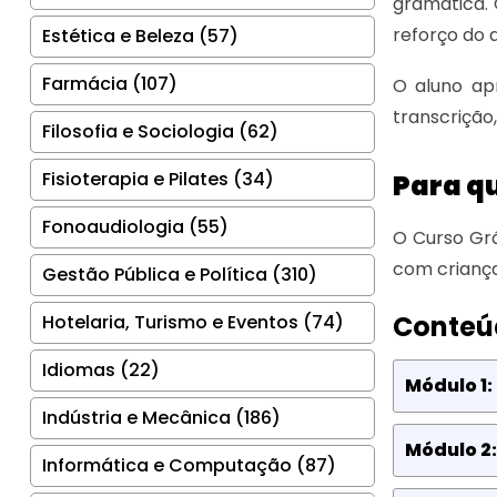
gramática.
reforço do 
Estética e Beleza (57)
Farmácia (107)
O aluno apr
transcrição
Filosofia e Sociologia (62)
Fisioterapia e Pilates (34)
Para qu
Fonoaudiologia (55)
O Curso Grá
com criança
Gestão Pública e Política (310)
Conteú
Hotelaria, Turismo e Eventos (74)
Idiomas (22)
Módulo 1:
Indústria e Mecânica (186)
Módulo 2:
Informática e Computação (87)