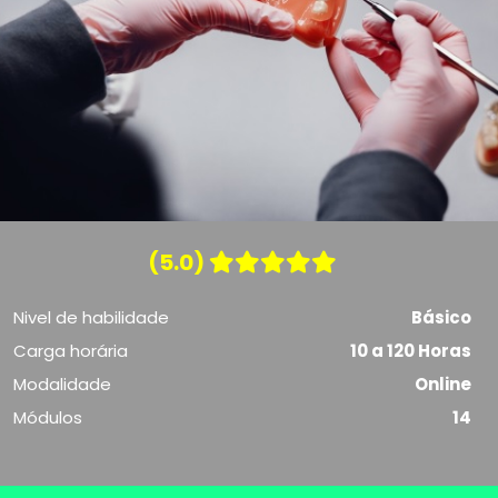
(5.0)
Nivel de habilidade
Básico
Carga horária
10 a 120 Horas
Modalidade
Online
Módulos
14