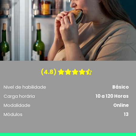
(4.8)
Nivel de habilidade
Básico
Carga horária
10 a 120 Horas
Modalidade
Online
Módulos
13