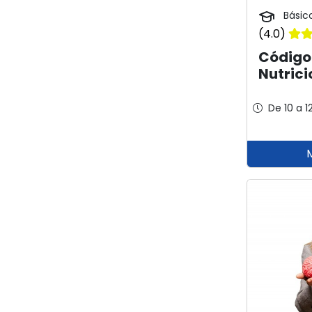
Básic
(4.0)
Código 
Nutrici
De 10 a 1