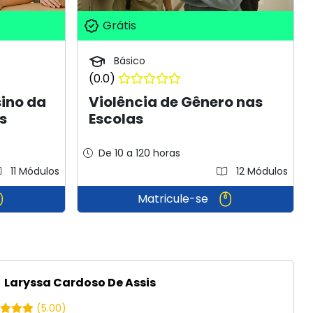
Grátis
Básico
(0.0)
ino da
Violência de Gênero nas
s
Escolas
De 10 a 120 horas
11 Módulos
12 Módulos
Matricule-se
Laryssa Cardoso De Assis
(5.00)