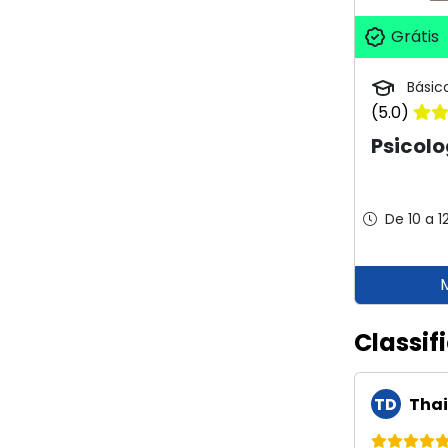
Grátis
Básic
(5.0)
Psicol
De 10 a 1
Classif
TD
Thai