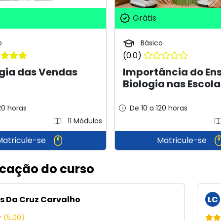
Grátis
o
Básico
(0.0)
ogia das Vendas
Importância do Ens
Biologia nas Escola
20 horas
De 10 a 120 horas
11 Módulos
Matricule-se
Matricule-se
icação do curso
s Da Cruz Carvalho
LC
(5.00)