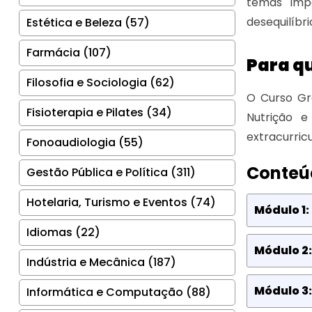
temas impo
desequilíbri
Estética e Beleza (57)
Farmácia (107)
Para q
Filosofia e Sociologia (62)
O Curso Gr
Fisioterapia e Pilates (34)
Nutrição 
extracurric
Fonoaudiologia (55)
Conteú
Gestão Pública e Política (311)
Hotelaria, Turismo e Eventos (74)
Módulo 1:
Idiomas (22)
Módulo 2:
Indústria e Mecânica (187)
Módulo 3:
Informática e Computação (88)