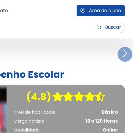
ato
Área do aluno
Buscar
N
enho Escolar
(4.8)
Nivel de habilidade
Básico
Carga horária
10 a 120 Horas
Modalidade
Online