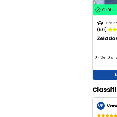
Grátis
Básic
(5.0)
Zelador
De 10 a 1
Classif
VF
Vand