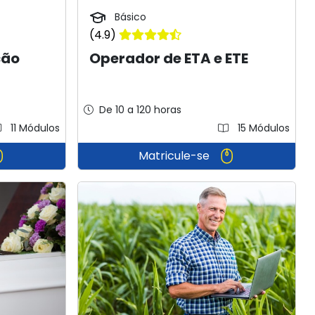
Básico
(4.9)
ção
Operador de ETA e ETE
De 10 a 120 horas
11 Módulos
15 Módulos
Matricule-se