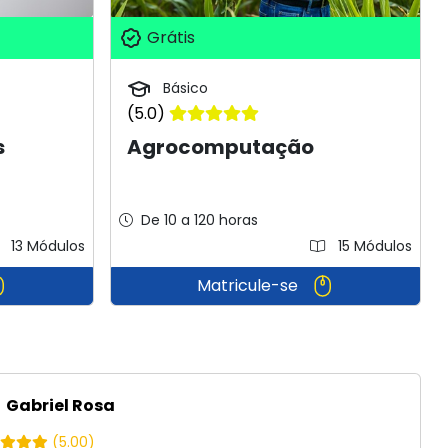
Grátis
Básico
(5.0)
s
Agrocomputação
De 10 a 120 horas
13 Módulos
15 Módulos
Matricule-se
Gabriel Rosa
(5.00)