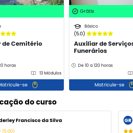
Grátis
o
Básico
(5.0)
 de Cemitério
Auxiliar de Serviço
Funerários
20 horas
De 10 a 120 horas
13 Módulos
Matricule-se
Matricule-se
icação do curso
erley Francisco da Silva
GR
(5.00)