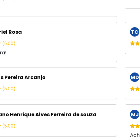
iel Rosa
TC
(5.00)
ra!
s Pereira Arcanjo
MD
(5.00)
ano Henrique Alves Ferreira de souza
MJ
(5.00)
Ach