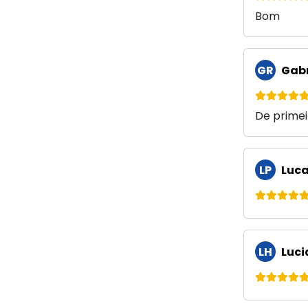
Bom
GR
Gabr
De primei
LP
Luca
LH
Luci