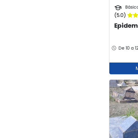
Básic
(5.0)
Epidem
De 10 a 1