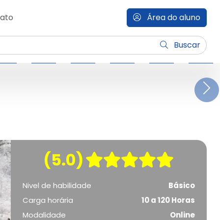
ato
Área do aluno
Buscar
N
(5.0)
Nivel de habilidade
Básico
Carga horária
10 a 120 Horas
Modalidade
Online