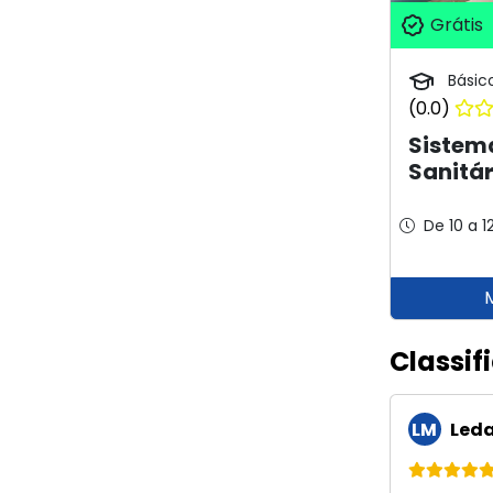
Grátis
Básic
(0.0)
Sistem
Sanitár
De 10 a 1
Classif
LM
Leda