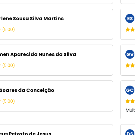
lene Sousa Silva Martins
ES
(5.00)
en Aparecida Nunes da Silva
GV
(5.00)
 Soares da Conceição
GC
(5.00)
Mui
us Peixoto de Jesus
DS