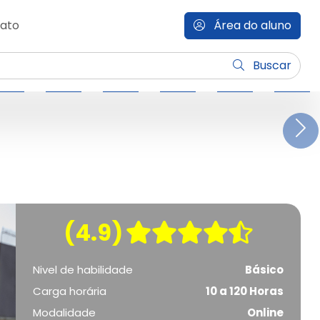
ato
Área do aluno
Buscar
N
(4.9)
Nivel de habilidade
Básico
Carga horária
10 a 120 Horas
Modalidade
Online