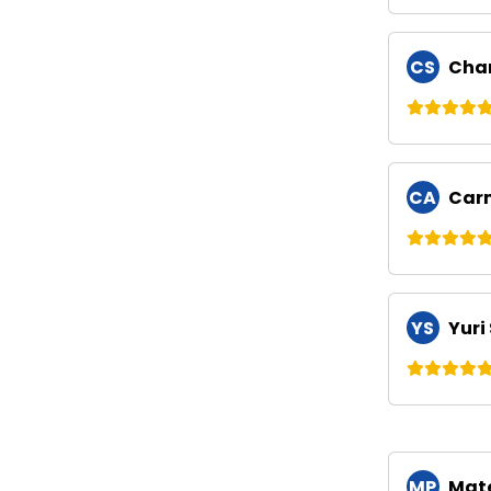
CS
Char
CA
Carm
YS
Yuri
MP
Mate