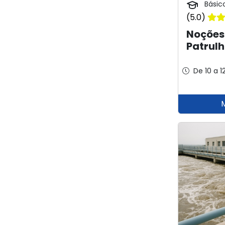
Básic
(5.0)
Noções
Patrul
De 10 a 1