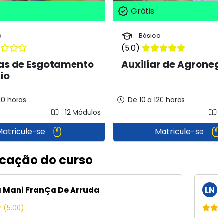
Grátis
o
Básico
(5.0)
as de Esgotamento
Auxiliar de Agrone
io
20 horas
De 10 a 120 horas
12 Módulos
Matricule-se
Matricule-se
icação do curso
 Mani FranÇa De Arruda
LN
(5.00)