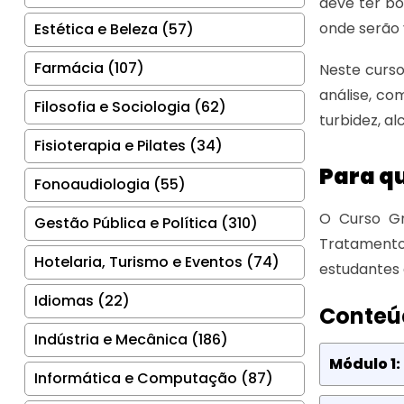
deve ter bo
onde serão 
Estética e Beleza (57)
Farmácia (107)
Neste curso
análise, c
Filosofia e Sociologia (62)
turbidez, al
Fisioterapia e Pilates (34)
Para q
Fonoaudiologia (55)
O Curso Gr
Gestão Pública e Política (310)
Tratamento
Hotelaria, Turismo e Eventos (74)
estudantes
Idiomas (22)
Conteú
Indústria e Mecânica (186)
Módulo 1:
Informática e Computação (87)