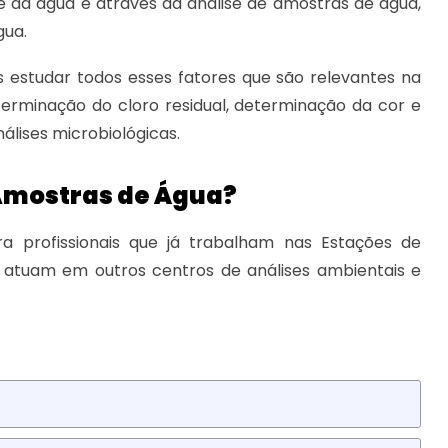
 da água é através da análise de amostras de água,
gua.
s estudar todos esses fatores que são relevantes na
rminação do cloro residual, determinação da cor e
nálises microbiológicas.
 Amostras de Água?
a profissionais que já trabalham nas Estações de
 atuam em outros centros de análises ambientais e