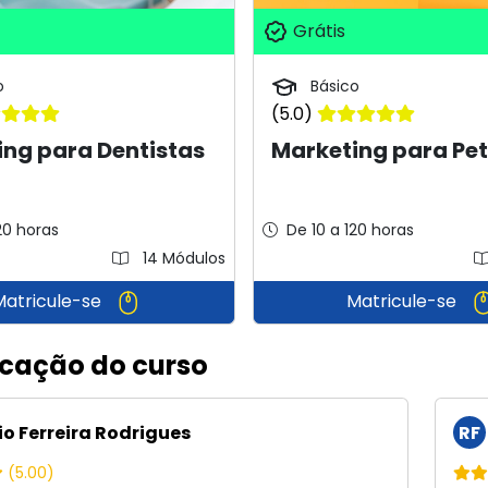
Grátis
o
Básico
(5.0)
ng para Dentistas
Marketing para Pe
20 horas
De 10 a 120 horas
14 Módulos
Matricule-se
Matricule-se
icação do curso
io Ferreira Rodrigues
RF
(5.00)