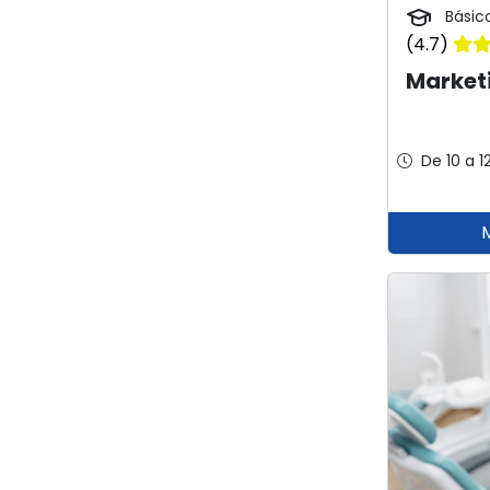
Básic
(4.7)
Market
De 10 a 1