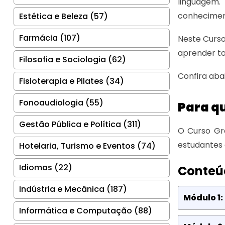
linguagem.
conheciment
Estética e Beleza (57)
Farmácia (107)
Neste Curso
aprender to
Filosofia e Sociologia (62)
Confira aba
Fisioterapia e Pilates (34)
Fonoaudiologia (55)
Para q
Gestão Pública e Política (311)
O Curso Gr
estudantes 
Hotelaria, Turismo e Eventos (74)
Idiomas (22)
Conteú
Indústria e Mecânica (187)
Módulo 1:
Informática e Computação (88)