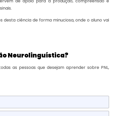
servem de apoio para a produção, compreensão e
inais.
s desta ciência de forma minuciosa, onde o aluno vai
o Neurolinguística?
 todas as pessoas que desejam aprender sobre PNL,