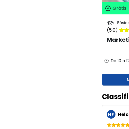
Grátis
Básic
(5.0)
Marketi
De 10 a 1
Classif
HF
Helc