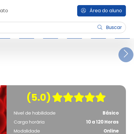
ato
Área do aluno
Buscar
N
(5.0)
Nivel de habilidade
Básico
Carga horária
10 a 120 Horas
Modalidade
Online