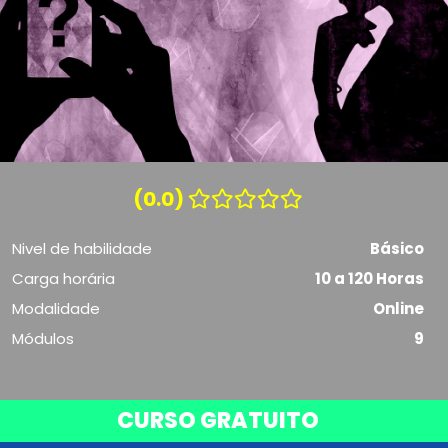
(0.0)
Nivel de habilidade
Básico
Carga horária
10 a 120 Horas
Modalidade
Online
Módulos
9
CURSO GRATUITO