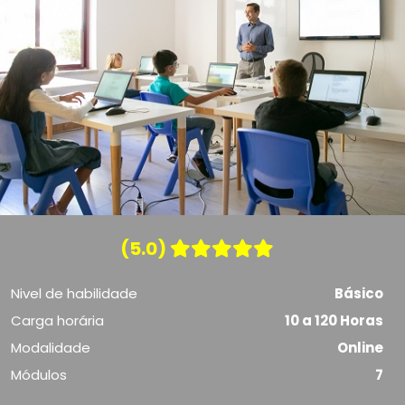
(5.0)
Nivel de habilidade
Básico
Carga horária
10 a 120 Horas
Modalidade
Online
Módulos
7