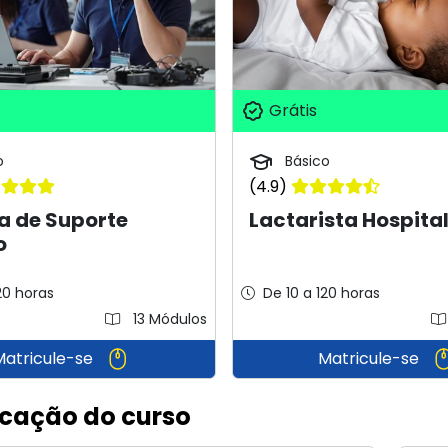
Grátis
o
Básico
(4.9)
a de Suporte
Lactarista Hospita
o
20 horas
De 10 a 120 horas
13 Módulos
Matricule-se
Matricule-se
icação do curso