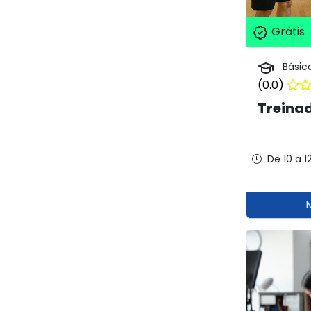
Grátis
Básic
(0.0)
Treina
De 10 a 1