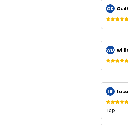
GS
Guil
WD
will
LR
Luca
Top