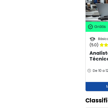
Grátis
Básic
(5.0)
Analist
Técnic
De 10 a 1
Classif