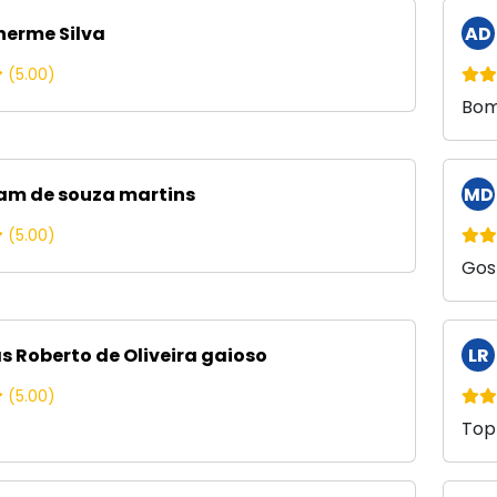
herme Silva
AD
(5.00)
Bom
iam de souza martins
MD
(5.00)
Gos
s Roberto de Oliveira gaioso
LR
(5.00)
Top