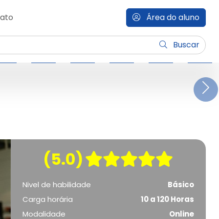
ato
Área do aluno
Buscar
N
(5.0)
Nivel de habilidade
Básico
Carga horária
10 a 120 Horas
Modalidade
Online