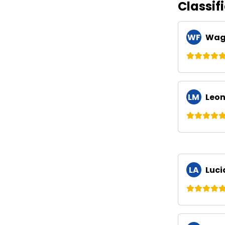
Classif
WF
Wagn
LM
Leon
LA
Luci