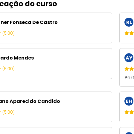
icação do curso
er Fonseca De Castro
RL
(5.00)
ardo Mendes
AY
(5.00)
Perf
ano Aparecido Candido
EH
(5.00)