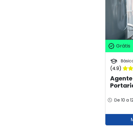
Grátis
Básic
(4.9)
Agente 
Portari
De 10 a 1