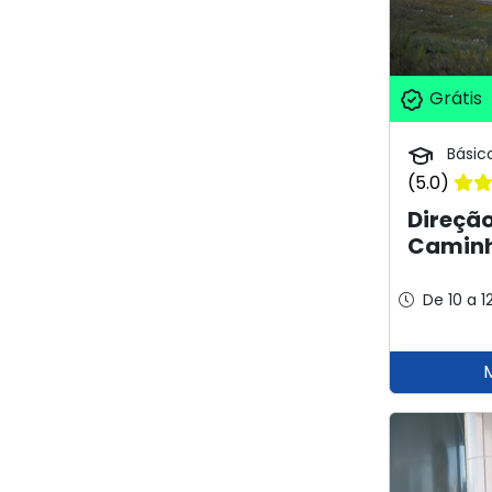
Grátis
Básic
(5.0)
Direçã
Caminh
De 10 a 1