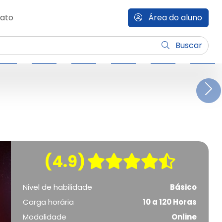
ato
Área do aluno
Buscar
N
(4.9)
Nivel de habilidade
Básico
Carga horária
10 a 120 Horas
Modalidade
Online