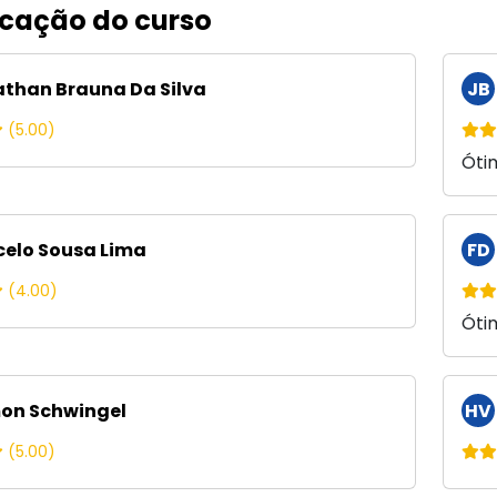
icação do curso
than Brauna Da Silva
JB
(5.00)
Óti
elo Sousa Lima
FD
(4.00)
Óti
n Schwingel
HV
(5.00)