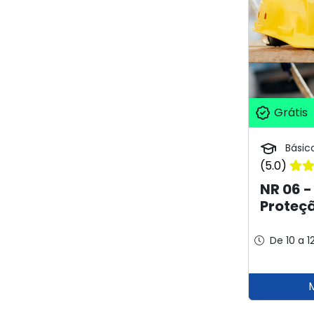
Grátis
Básic
(5.0)
NR 06 
Proteçã
De 10 a 1