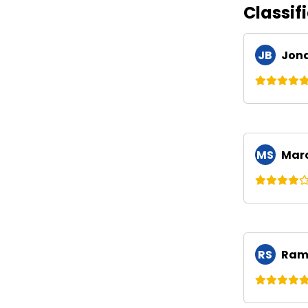
Classif
JB
Jona
MS
Marc
RS
Ramo