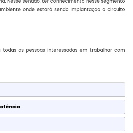
tria. Nesse sentido, ter conhecimento nesse segmento
ambiente onde estará sendo implantação o circuito
ara todas as pessoas interessadas em trabalhar com
a
potência