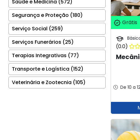
Saúde e Medicina (572)
Segurança e Proteção (180)
Grátis
Serviço Social (259)
Básic
Serviços Funerários (25)
(0.0)
Terapias Integrativas (77)
Mecânic
Transporte e Logística (152)
Veterinária e Zootecnia (105)
De 10 a 1