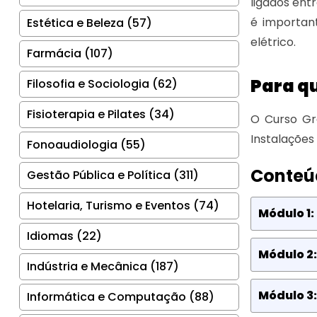
ligados ent
é importan
Estética e Beleza (57)
elétrico.
Farmácia (107)
Para q
Filosofia e Sociologia (62)
Fisioterapia e Pilates (34)
O Curso Grá
Instalações 
Fonoaudiologia (55)
Conteú
Gestão Pública e Política (311)
Hotelaria, Turismo e Eventos (74)
Módulo 1:
Idiomas (22)
Módulo 2:
Indústria e Mecânica (187)
Módulo 3:
Informática e Computação (88)