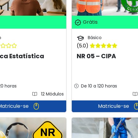
Grátis
o
Básico
(5.0)
a Estatística
NR 05 – CIPA
20 horas
De 10 a 120 horas
12 Módulos
Matricule-se
Matricule-se