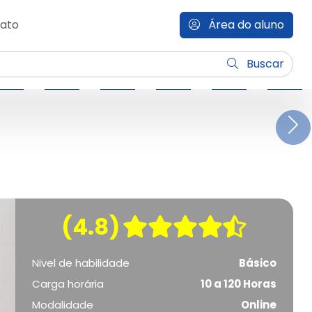
ato
Área do aluno
Buscar
N
(4.8)
Nivel de habilidade
Básico
Carga horária
10 a 120 Horas
Modalidade
Online