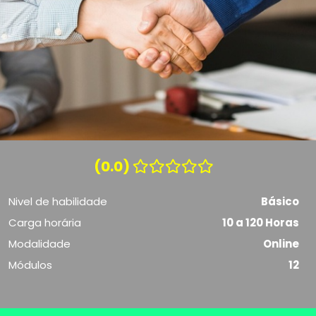
(0.0)
Nivel de habilidade
Básico
Carga horária
10 a 120 Horas
Modalidade
Online
Módulos
12