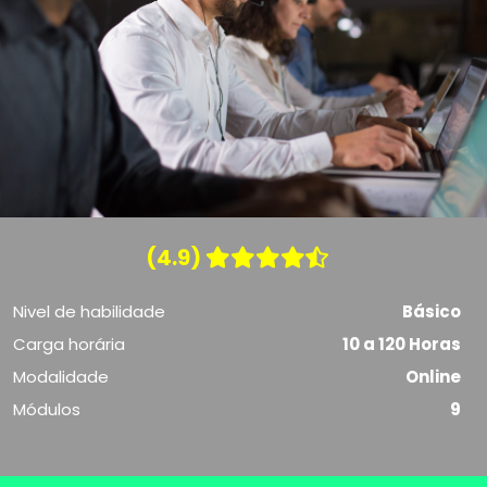
(4.9)
Nivel de habilidade
Básico
Carga horária
10 a 120 Horas
Modalidade
Online
Módulos
9