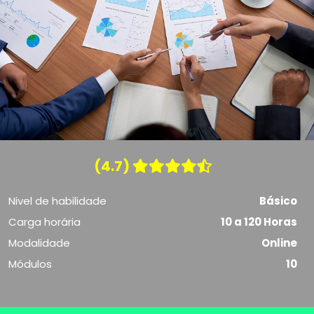
(4.7)
Nivel de habilidade
Básico
Carga horária
10 a 120 Horas
Modalidade
Online
Módulos
10