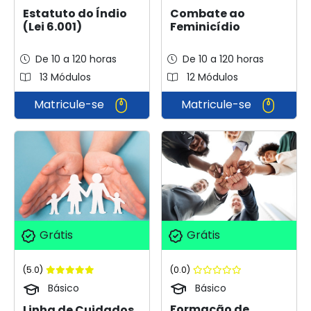
Combate ao
Estatuto do Índio
Feminicídio
(Lei 6.001)
De 10 a 120 horas
De 10 a 120 horas
13 Módulos
12 Módulos
Matricule-se
Matricule-se
Grátis
Grátis
(0.0)
(5.0)
Básico
Básico
Formação de
Linha de Cuidados