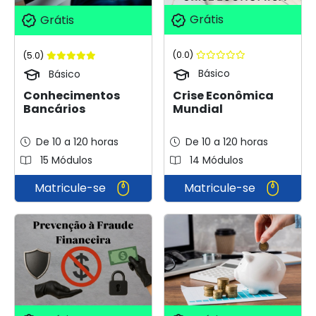
Grátis
Grátis
(0.0)
(5.0)
Básico
Básico
Crise Econômica
Conhecimentos
Mundial
Bancários
De 10 a 120 horas
De 10 a 120 horas
15 Módulos
14 Módulos
Matricule-se
Matricule-se