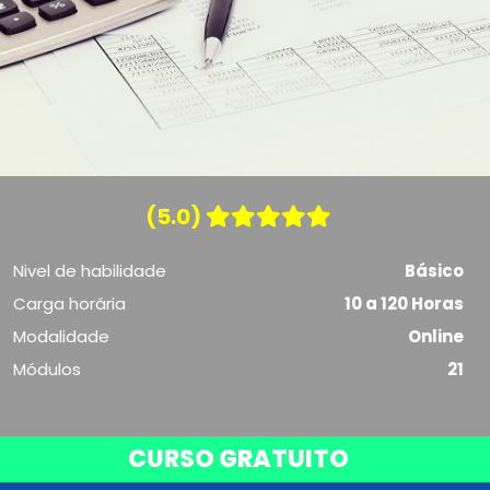
(5.0)
Nivel de habilidade
Básico
Carga horária
10 a 120 Horas
Modalidade
Online
Módulos
21
CURSO GRATUITO