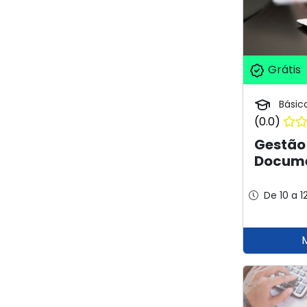
Grátis
Básic
(0.0)
Gestão
Docume
De 10 a 1