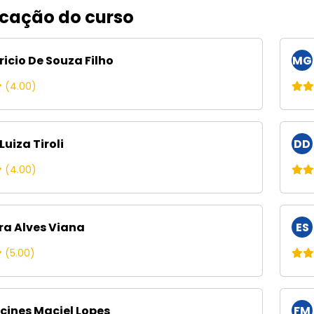
icação do curso
icio De Souza Filho
MG
(4.00)
uiza Tiroli
DD
(4.00)
ra Alves Viana
ES
(5.00)
cines Maciel Lopes
FM