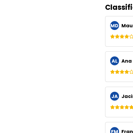
Classif
MD
Maur
AL
Ana L
JA
Jaci
FM
Fran