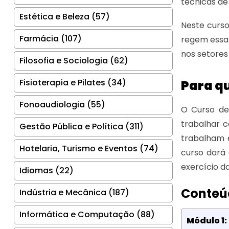
técnicas de
Estética e Beleza (57)
Neste curso
Farmácia (107)
regem essa 
nos setores 
Filosofia e Sociologia (62)
Fisioterapia e Pilates (34)
Para q
Fonoaudiologia (55)
O Curso de
trabalhar c
Gestão Pública e Política (311)
trabalham e
Hotelaria, Turismo e Eventos (74)
curso dará
exercício d
Idiomas (22)
Conteú
Indústria e Mecânica (187)
Informática e Computação (88)
Módulo 1: