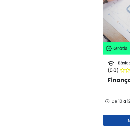
Grátis
Básic
(0.0)
Finanç
De 10 a 1