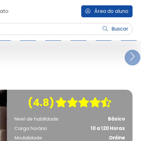
ato
Área do aluno
Buscar
N
(4.8)
Nivel de habilidade
Básico
Carga horária
10 a 120 Horas
Modalidade
Online