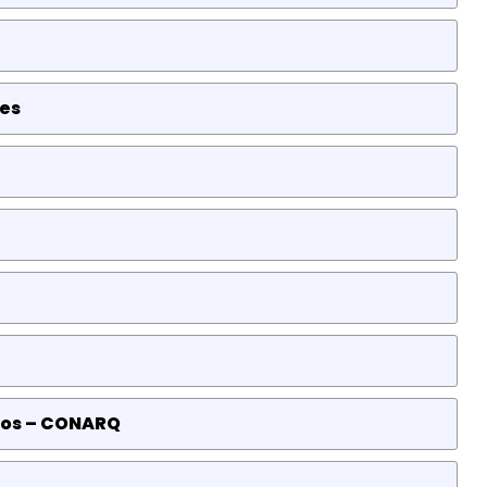
es
vos – CONARQ