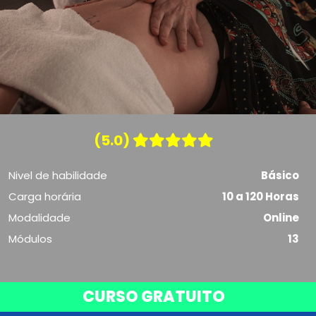
(5.0)
Nivel de habilidade
Básico
Carga horária
10 a 120 Horas
Modalidade
Online
Módulos
13
CURSO GRATUITO