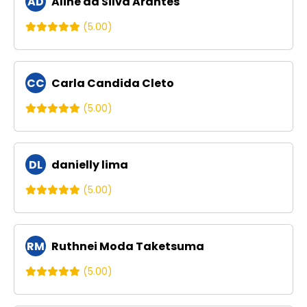
AD
Aline da Silva Arantes
(5.00)
CC
Carla Candida Cleto
(5.00)
DL
danielly lima
(5.00)
RM
Ruthnei Moda Taketsuma
(5.00)