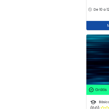
De 10 a 1
Grátis
Básic
(0.0)