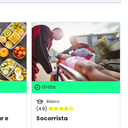
Grátis
Básico
(4.9)
r e
Socorrista