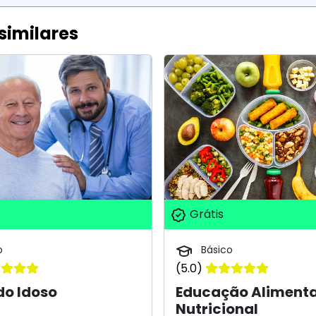
similares
Grátis
o
Básico
(5.0)
do Idoso
Educação Alimenta
Nutricional