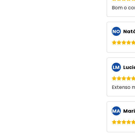
Bom o con
NO
Natá
LM
Luci
Extenso 
MA
Mari