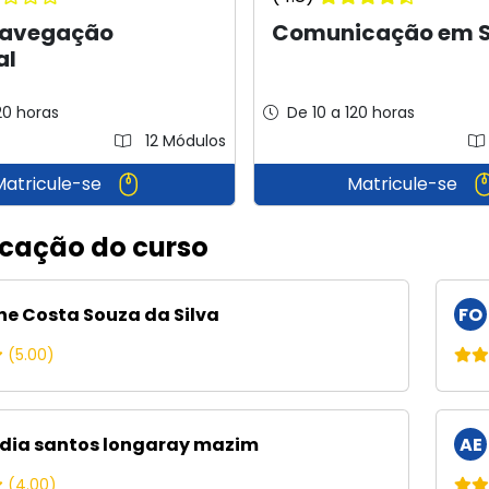
navegação
Comunicação em 
al
20 horas
De 10 a 120 horas
12 Módulos
Matricule-se
Matricule-se
icação do curso
ne Costa Souza da Silva
FO
(5.00)
dia santos longaray mazim
AE
(4.00)