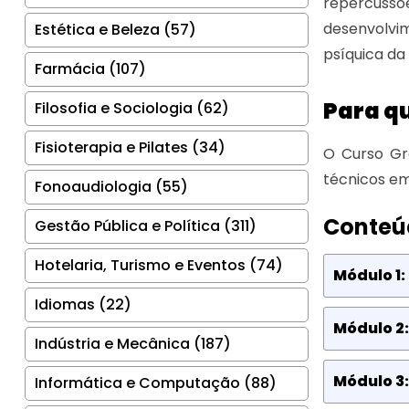
repercussõe
desenvolvi
Estética e Beleza (57)
psíquica da
Farmácia (107)
Para q
Filosofia e Sociologia (62)
Fisioterapia e Pilates (34)
O Curso Gr
técnicos em
Fonoaudiologia (55)
Conteú
Gestão Pública e Política (311)
Hotelaria, Turismo e Eventos (74)
Módulo 1:
Idiomas (22)
Módulo 2
Indústria e Mecânica (187)
Módulo 3
Informática e Computação (88)