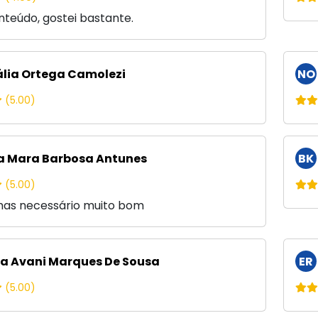
teúdo, gostei bastante.
lia Ortega Camolezi
NO
(5.00)
a Mara Barbosa Antunes
BK
(5.00)
mas necessário muito bom
a Avani Marques De Sousa
ER
(5.00)