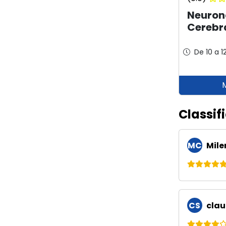
Neuro
Cerebr
De 10 a 1
Classif
MC
Mile
CS
clau