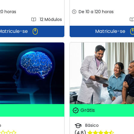
20 horas
De 10 a 120 horas
12 Módulos
Matricule-se
Matricule-se
Grátis
o
Básico
(4.8)