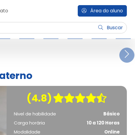
ato
Área do aluno
Buscar
N
aterno
(4.8)
Nivel de habilidade
Básico
Carga horária
10 a 120 Horas
Modalidade
Online