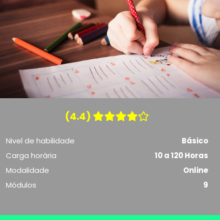
(4.4)
Nivel de habilidade
Básico
Carga horária
10 a 120 Horas
Modalidade
Online
Módulos
9