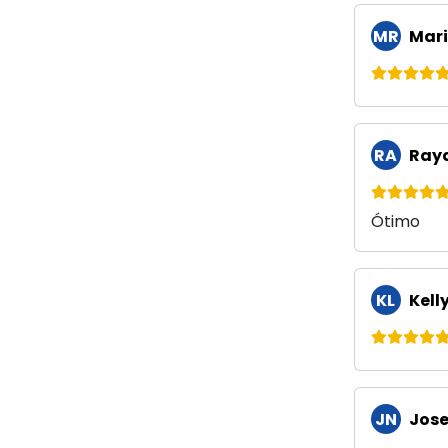
MR
Mari
RA
Raya
Ótimo
KL
Kell
JN
Jose