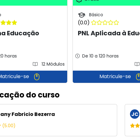
o
Básico
(0.0)
 na Educação
PNL Aplicada à Ed
20 horas
De 10 a 120 horas
12 Módulos
Matricule-se
Matricule-se
icação do curso
iany Fabricio Bezerra
JC
(5.00)