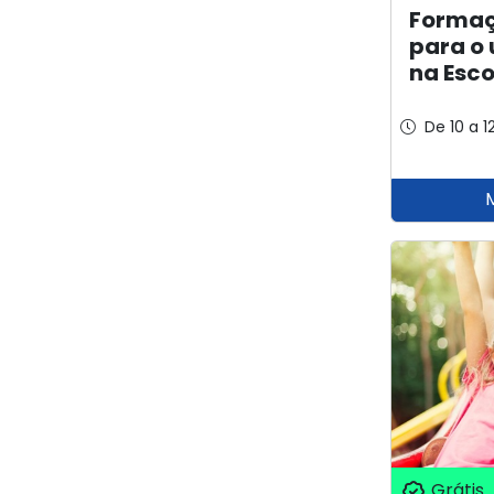
Formaç
para o 
na Esco
De 10 a 1
Grátis