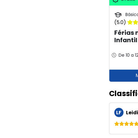
Básic
(5.0)
Férias
Infantil
De 10 a 1
Classif
LF
Leid