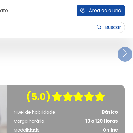
ato
Área do aluno
Buscar
N
(5.0)
Nivel de habilidade
Básico
Carga horária
10 a 120 Horas
Modalidade
Online