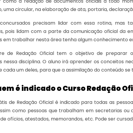
ar como a redação de documentos oficiais a todo mome
uma circular, na elaboração de ata, portaria, declaração,
concursados precisam lidar com essa rotina, mas t
s, pois lidam com a parte da comunicação oficial da 
s em trabalhar nesta área tenha algum conhecimento em
vre de Redação Oficial tem o objetivo de preparar 
s nessa disciplina. O aluno irá aprender os conceitos 
 cada um deles, para que a assimilação do conteúdo se t
em é indicado o Curso Redação Ofi
átis de Redação Oficial é indicado para todas as pess
 assim como pessoas que trabalham em secretarias ou q
de ofícios, atestados, memorandos, etc. Pode ser cur