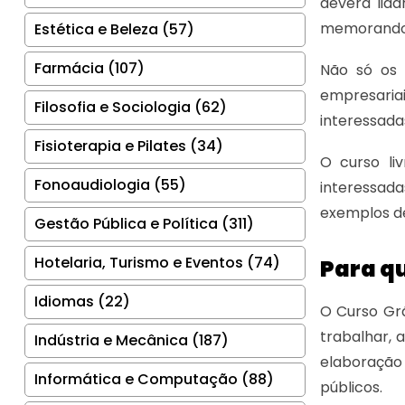
deverá lid
memorando, 
Estética e Beleza (57)
Farmácia (107)
Não só os 
empresariai
Filosofia e Sociologia (62)
interessada
Fisioterapia e Pilates (34)
O curso li
Fonoaudiologia (55)
interessada
exemplos de
Gestão Pública e Política (311)
Hotelaria, Turismo e Eventos (74)
Para qu
Idiomas (22)
O Curso Gr
trabalhar,
Indústria e Mecânica (187)
elaboração 
Informática e Computação (88)
públicos.