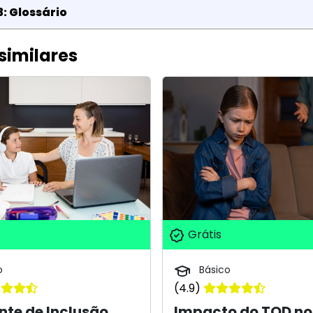
: Glossário
similares
Grátis
o
Básico
(4.9)
nte de Inclusão
Impacto do TOD no