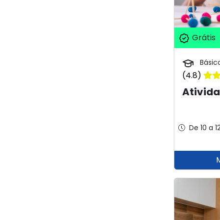
Grátis
Básic
(4.8)
Ativida
De 10 a 1