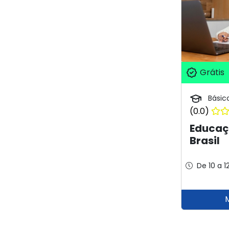
Grátis
Básic
(0.0)
Educaç
Brasil
De 10 a 1