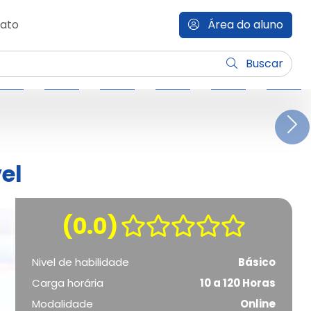
ato
Área do aluno
Buscar
N
el
(0.0)
Nivel de habilidade
Básico
Carga horária
10 a 120 Horas
Modalidade
Online