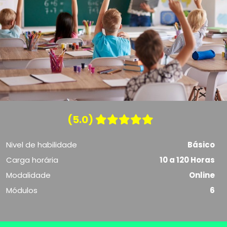
(5.0)
Nivel de habilidade
Básico
Carga horária
10 a 120 Horas
Modalidade
Online
Módulos
6