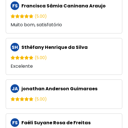
FS
Francisca Sâmia Caninana Araujo
(5.00)
Muito bom, satisfatório
SH
Sthéfany Henrique da Silva
(5.00)
Excelente
JA
jonathan Anderson Guimaraes
(5.00)
FS
Faéli Suyane Rosa de Freitas