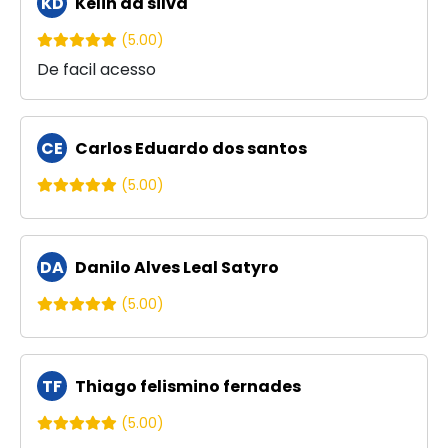
KD
Kelin da silva
(5.00)
De facil acesso
CE
Carlos Eduardo dos santos
(5.00)
DA
Danilo Alves Leal Satyro
(5.00)
TF
Thiago felismino fernades
(5.00)