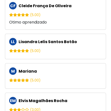
CF
Cleide França De Oliveira
(5.00)
Otimo aprendizado
LL
Lisandra Lelis Santos Botão
(5.00)
M
Mariana
(5.00)
EM
Elvis Magalhães Rocha
(3.00)