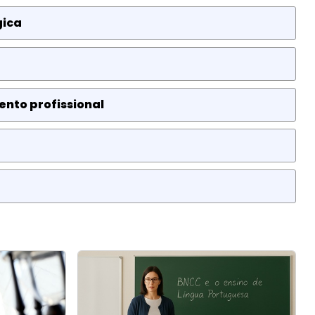
gica
ento profissional