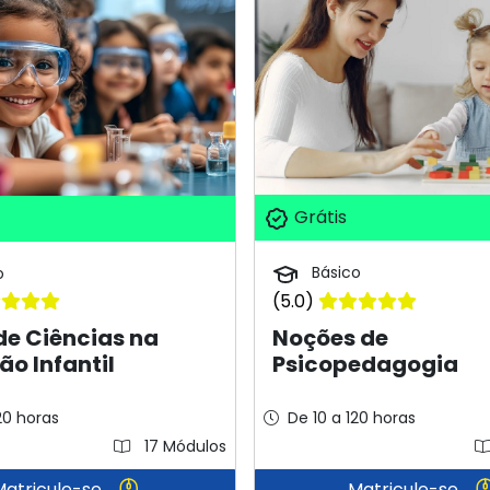
Grátis
Básico
o
(5.0)
Noções de
de Ciências na
Psicopedagogia
o Infantil
20 horas
De 10 a 120 horas
17 Módulos
Matricule-se
Matricule-se