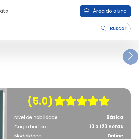
ato
Área do aluno
Buscar
N
(5.0)
Nivel de habilidade
Básico
Carga horária
10 a 120 Horas
Modalidade
Online