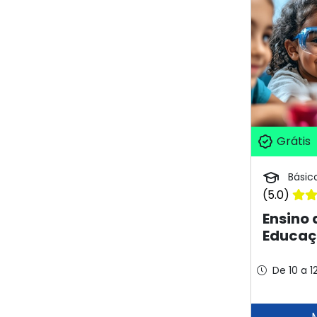
Grátis
Básic
(5.0)
Ensino 
Educaçã
De 10 a 1