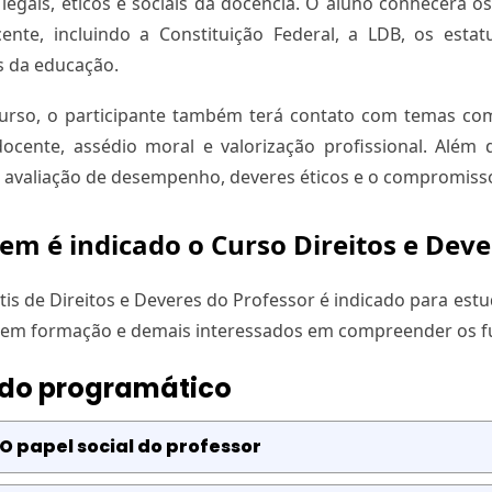
 legais, éticos e sociais da docência. O aluno conhecerá 
cente, incluindo a Constituição Federal, a LDB, os estat
s da educação.
urso, o participante também terá contato com temas com
ocente, assédio moral e valorização profissional. Além
 avaliação de desempenho, deveres éticos e o compromiss
em é indicado o Curso Direitos e Deve
is de Direitos e Deveres do Professor é indicado para estu
em formação e demais interessados em compreender os fun
do programático
 O papel social do professor