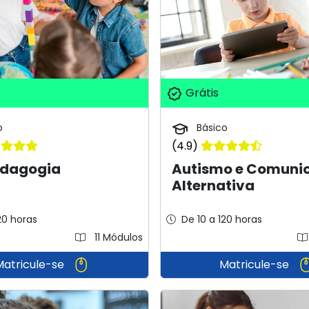
Grátis
o
Básico
(4.9)
dagogia
Autismo e Comuni
Alternativa
20 horas
De 10 a 120 horas
11 Módulos
Matricule-se
Matricule-se