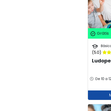
Grátis
Básic
(5.0)
Ludope
De 10 a 1