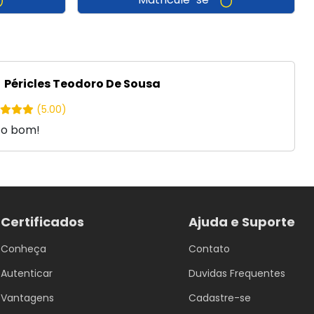
Péricles Teodoro De Sousa
(5.00)
to bom!
Certificados
Ajuda e Suporte
Conheça
Contato
Autenticar
Duvidas Frequentes
Vantagens
Cadastre-se