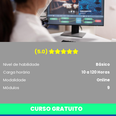
(5.0)
Nivel de habilidade
Básico
Carga horária
10 a 120 Horas
Modalidade
Online
Módulos
9
CURSO GRATUITO