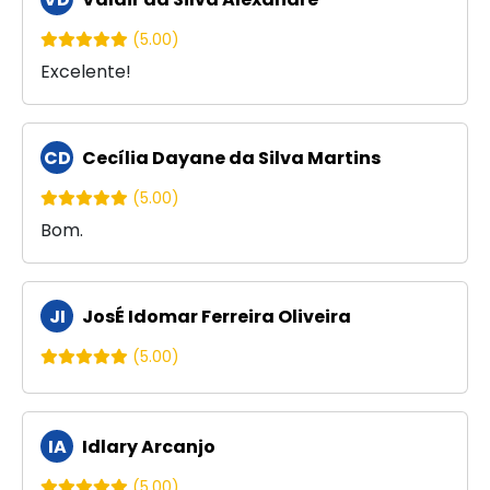
(5.00)
Excelente!
CD
Cecília Dayane da Silva Martins
(5.00)
Bom.
JI
JosÉ Idomar Ferreira Oliveira
(5.00)
IA
Idlary Arcanjo
(5.00)