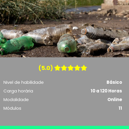
(5.0)
Nivel de habilidade
Básico
Carga horária
10 a 120 Horas
Modalidade
Online
Módulos
11