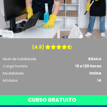
(4.9)
Nivel de habilidade
Básico
Carga horária
10 a 120 Horas
Modalidade
Online
Módulos
14
CURSO GRATUITO