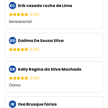
EC
Erik casado rocha de Lima
(5.00)
Sensacional
DD
Dailma De Souza Silva
(5.00)
KR
Kelly Regina da Silva Machado
(5.00)
Ótimo
IB
Ilsa Brusque farias