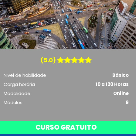
(5.0)
Nivel de habilidade
Básico
Carga horária
10 a 120 Horas
Modalidade
Online
Módulos
9
CURSO GRATUITO