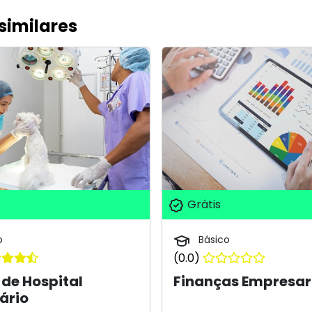
similares
Grátis
o
Básico
(0.0)
de Hospital
Finanças Empresar
ário