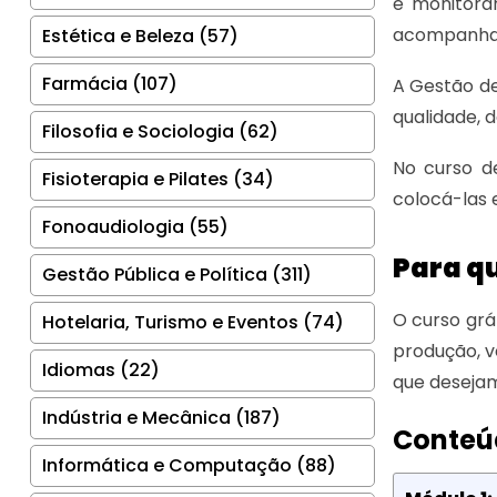
e monitora
acompanham
Estética e Beleza (57)
Farmácia (107)
A Gestão d
qualidade, 
Filosofia e Sociologia (62)
No curso de
Fisioterapia e Pilates (34)
colocá-las
Fonoaudiologia (55)
Para qu
Gestão Pública e Política (311)
O curso grá
Hotelaria, Turismo e Eventos (74)
produção, v
Idiomas (22)
que desejam
Indústria e Mecânica (187)
Conteú
Informática e Computação (88)