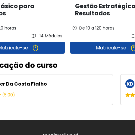
Básico para
Gestão Estratégica
os
Resultados
20 horas
De 10 a 120 horas
14 Módulos
Matricule-se
Matricule-se
icação do curso
er Da Costa Fialho
KD
(5.00)