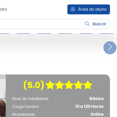
ato
Área do aluno
Buscar
N
(5.0)
Nivel de habilidade
Básico
Carga horária
10 a 120 Horas
Modalidade
Online