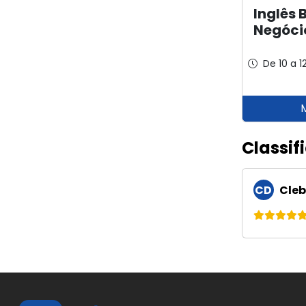
Inglês 
Negóci
De 10 a 1
Classif
CD
Cleb