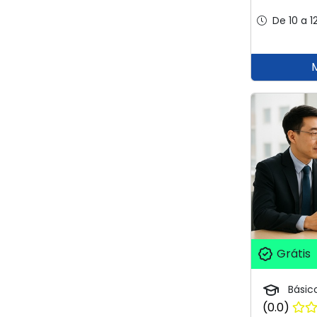
De 10 a 1
Grátis
Básic
(0.0)