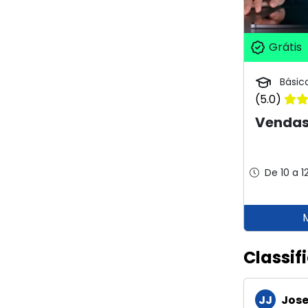
Grátis
Básic
(5.0)
Vendas
De 10 a 1
Classif
JJ
Jose