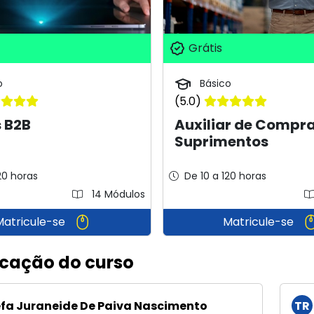
Grátis
o
Básico
(5.0)
 B2B
Auxiliar de Compra
Suprimentos
20 horas
De 10 a 120 horas
14 Módulos
Matricule-se
Matricule-se
icação do curso
fa Juraneide De Paiva Nascimento
TR