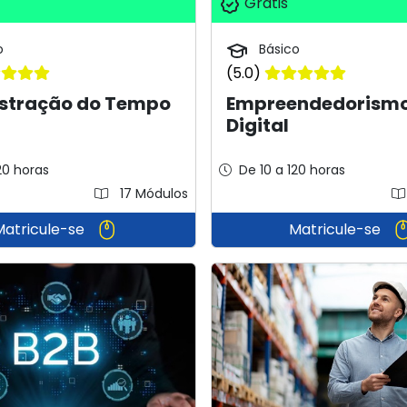
Grátis
o
Básico
(5.0)
stração do Tempo
Empreendedorism
Digital
20 horas
De 10 a 120 horas
17 Módulos
Matricule-se
Matricule-se