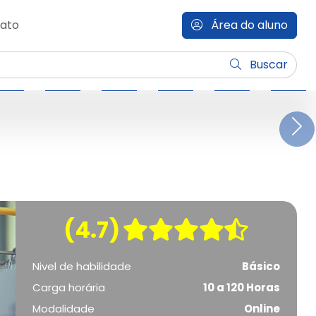
ato
Área do aluno
Buscar
N
(4.7)
Nivel de habilidade
Básico
Carga horária
10 a 120 Horas
Modalidade
Online