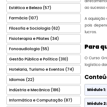
diretamente
ao sucesso 
Estética e Beleza (57)
Farmácia (107)
A aquisição
pois depen
Filosofia e Sociologia (62)
lucros.
Fisioterapia e Pilates (34)
Para q
Fonoaudiologia (55)
O Curso Grá
Gestão Pública e Política (310)
logístico d
Hotelaria, Turismo e Eventos (74)
Conteú
Idiomas (22)
Módulo 1:
Indústria e Mecânica (186)
Informática e Computação (87)
Módulo 2