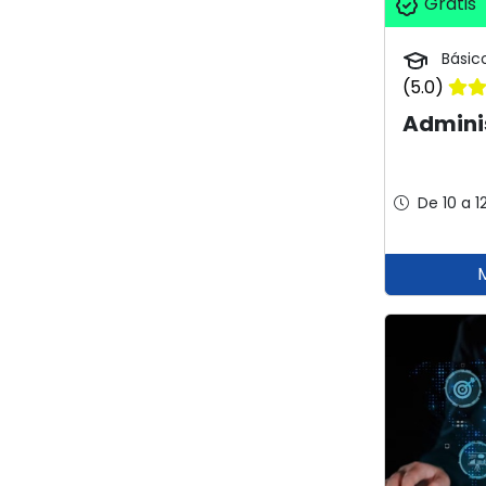
Grátis
Básic
(5.0)
Admini
De 10 a 1