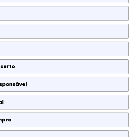
 certo
esponsável
al
mpra