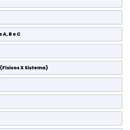
 A, B e C
(Físicos X Sistema)