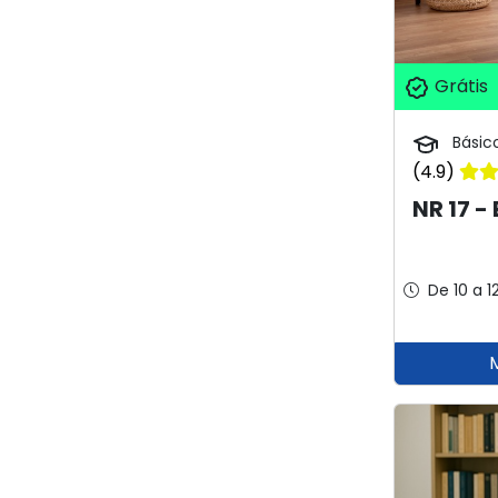
Grátis
Básic
(4.9)
NR 17 -
De 10 a 1