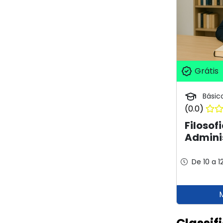
Grátis
Básic
(0.0)
Filosof
Admini
De 10 a 1