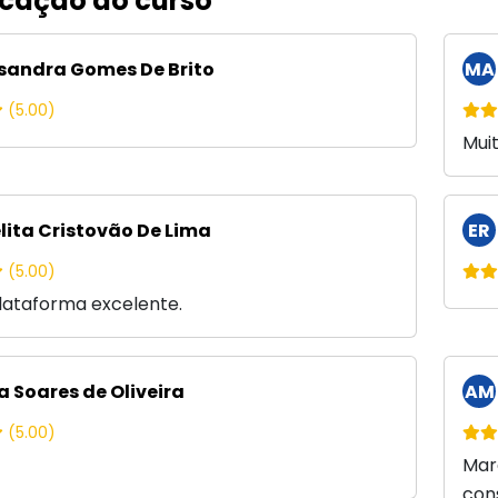
icação do curso
sandra Gomes De Brito
MA
(5.00)
Mui
lita Cristovão De Lima
ER
(5.00)
lataforma excelente.
a Soares de Oliveira
AM
(5.00)
Mar
con