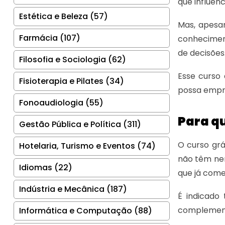
que influen
Estética e Beleza (57)
Mas, apesa
Farmácia (107)
conheciment
de decisões
Filosofia e Sociologia (62)
Esse curso
Fisioterapia e Pilates (34)
possa empre
Fonoaudiologia (55)
Para q
Gestão Pública e Política (311)
O curso gr
Hotelaria, Turismo e Eventos (74)
não têm ne
Idiomas (22)
que já com
Indústria e Mecânica (187)
É indicado
complement
Informática e Computação (88)