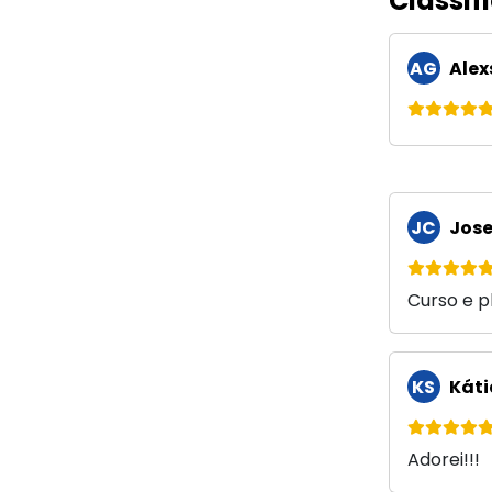
Classif
AG
Alex
JC
Jose
Curso e p
KS
Káti
Adorei!!!