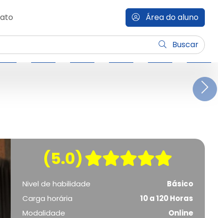
ato
Área do aluno
Buscar
N
(5.0)
Nivel de habilidade
Básico
Carga horária
10 a 120 Horas
Modalidade
Online