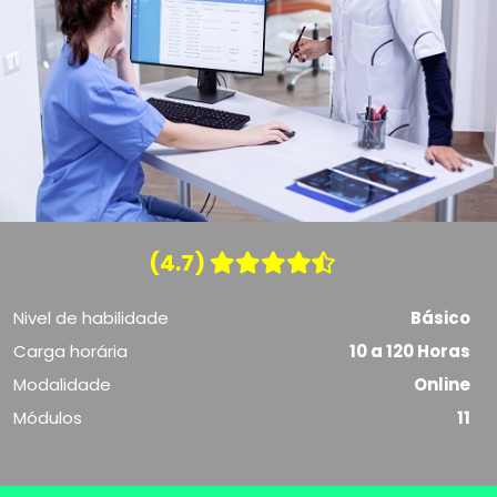
(4.7)
Nivel de habilidade
Básico
Carga horária
10 a 120 Horas
Modalidade
Online
Módulos
11