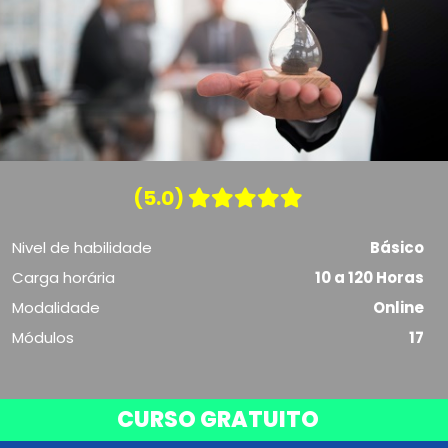
(5.0)
Nivel de habilidade
Básico
Carga horária
10 a 120 Horas
Modalidade
Online
Módulos
17
CURSO GRATUITO